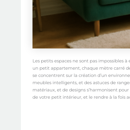
Les petits espaces ne sont pas impossibles à e
un petit appartement, chaque mètre carré dev
se concentrent sur la création d’un environne
meubles intelligents, et des astuces de rang
matériaux, et de designs s’harmonisent pour m
de votre petit intérieur, et le rendre à la fois a