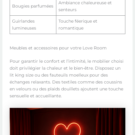
Ambiance chaleureuse et
Bougies parfumées
senteurs
Guirlandes
Touche féerique et
lumineuses
romantique
Meubles et accessoires pour votre Love Room
Pour garantir le confort et l’intimité, le mobilier choisi
doit privilégier la chaleur et le bien-être. Disposez un
lit king size ou des fauteuils moelleux pour des
échanges relaxants. Des textiles comme des coussins
en velours ou des plaids douillets ajoutent une touche
sensuelle et accueillante.