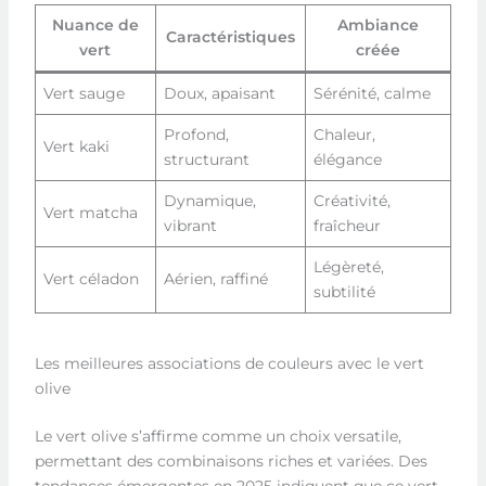
Nuance de
Ambiance
Caractéristiques
vert
créée
Vert sauge
Doux, apaisant
Sérénité, calme
Profond,
Chaleur,
Vert kaki
structurant
élégance
Dynamique,
Créativité,
Vert matcha
vibrant
fraîcheur
Légèreté,
Vert céladon
Aérien, raffiné
subtilité
Les meilleures associations de couleurs avec le vert
olive
Le vert olive s’affirme comme un choix versatile,
permettant des combinaisons riches et variées. Des
tendances émergentes en 2025 indiquent que ce vert